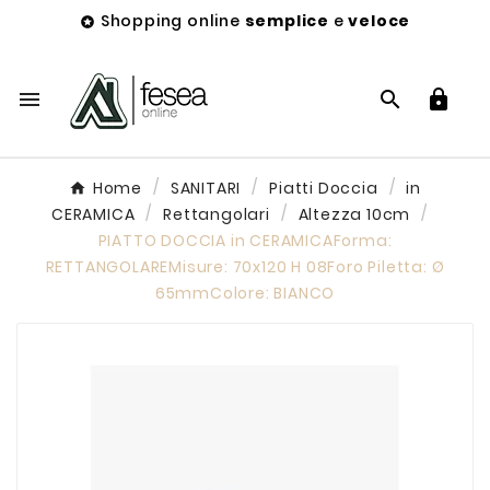
Shopping online
semplice
e
veloce




Home
SANITARI
Piatti Doccia
in
CERAMICA
Rettangolari
Altezza 10cm
PIATTO DOCCIA in CERAMICAForma:
RETTANGOLAREMisure: 70x120 H 08Foro Piletta: Ø
65mmColore: BIANCO