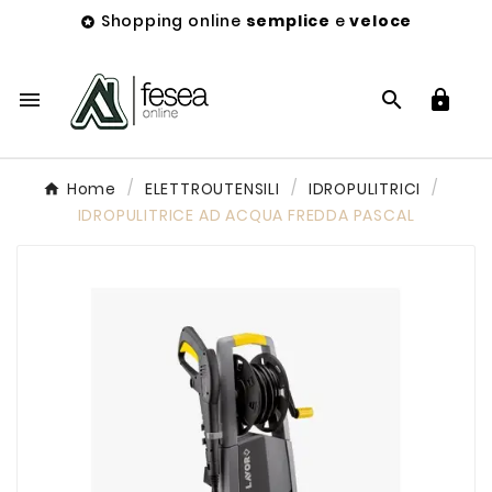
Shopping online
semplice
e
veloce




Home
ELETTROUTENSILI
IDROPULITRICI
IDROPULITRICE AD ACQUA FREDDA PASCAL