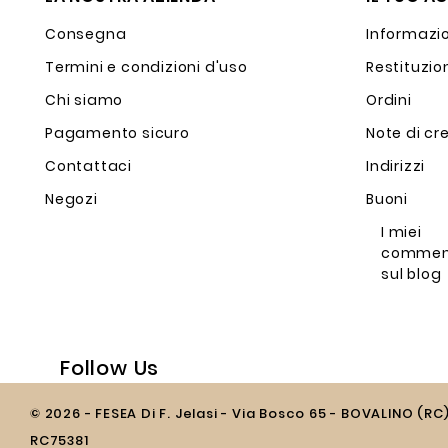
Consegna
Informazio
Termini e condizioni d'uso
Restituzio
Chi siamo
Ordini
Pagamento sicuro
Note di cr
Contattaci
Indirizzi
Negozi
Buoni
I miei
commen
sul blog
Follow Us
© 2026 - FESEA Di F. Jelasi - Via Bosco 65 - BOVALINO (RC
RC75381