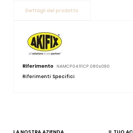
Dettagli del prodotto
Riferimento
NAMCP04111CP.080x090
Riferimenti Specifici
LA NOSTRA AZIENDA
IL TUO A