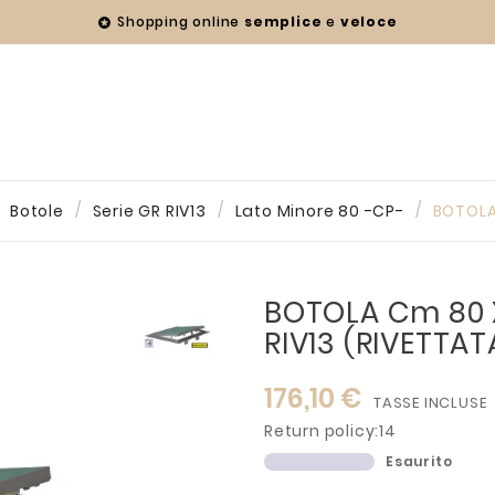
Shopping online
semplice
e
veloce

Botole
Serie GR RIV13
Lato Minore 80 -CP-
BOTOLA 
BOTOLA Cm 80 X
RIV13 (RIVETTAT
176,10 €
TASSE INCLUSE
Return policy:14
Esaurito