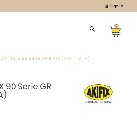
Sign In

0

cm 80 x 90 Serie GR RIV13 (RIVETTATA)
 90 Serie GR
A)