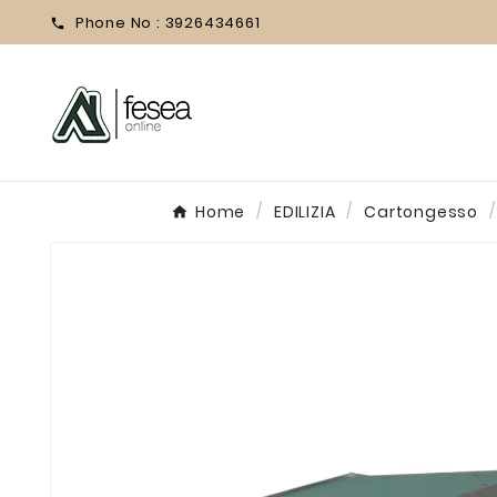
Phone No :
3926434661

Home
EDILIZIA
Cartongesso