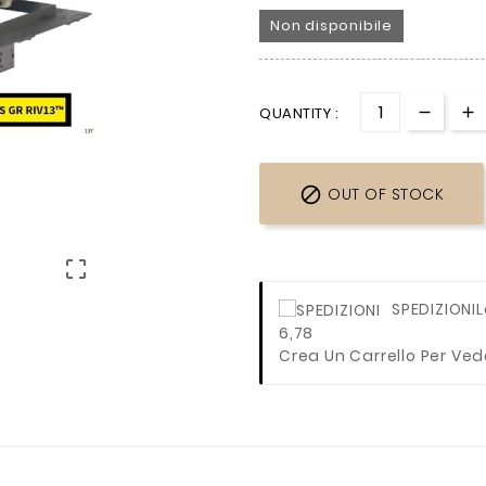
Non disponibile
QUANTITY :

OUT OF STOCK

SPEDIZIONI
L
6,78
Crea Un Carrello Per Ved