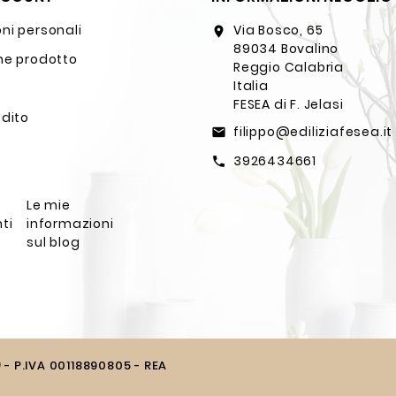
ni personali
Via Bosco, 65
location_on
89034 Bovalino
ne prodotto
Reggio Calabria
Italia
FESEA di F. Jelasi
edito
filippo@ediliziafesea.it
email
3926434661
call
Le mie
ti
informazioni
sul blog
) - P.IVA 00118890805 - REA