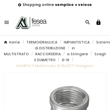
Shopping online
semplice
e
veloce




Home
TERMOIDRAULICA
IMPIANTISTICA
Sistem
di DISTRIBUZIONE
in
MULTISTRATO
RACCORDERIA
a Stringere
Scegli
il DIAMETRO
Ø 16
GOMITO F Multistrato Ø 16x1/2"F Flangiato