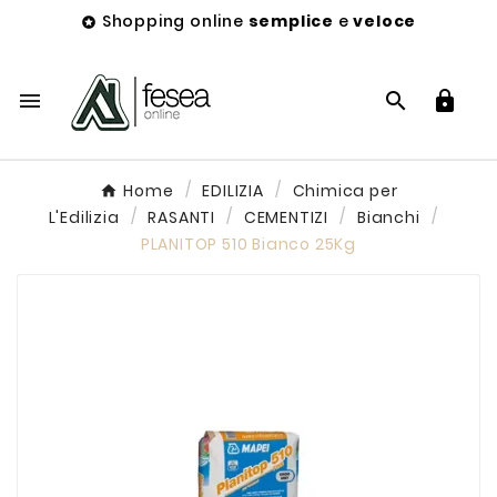
Shopping online
semplice
e
veloce




Home
EDILIZIA
Chimica per
L'Edilizia
RASANTI
CEMENTIZI
Bianchi
PLANITOP 510 Bianco 25Kg