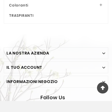
Coloranti

TRASPIRANTI
LA NOSTRA AZIENDA

IL TUO ACCOUNT

INFORMAZIONI NEGOZIO

Follow Us
© 2026 - FESEA Di F. Jelasi - Via Bosco 65 - BOVALINO