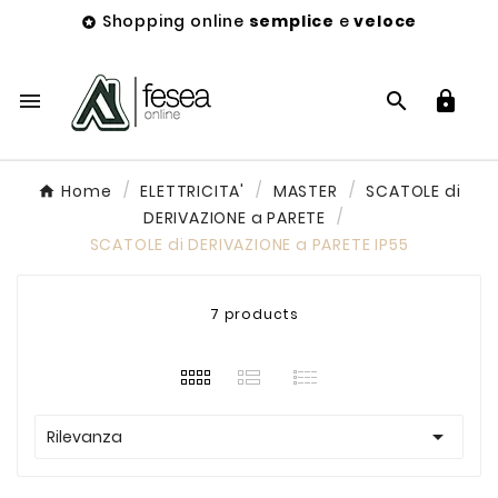
Shopping online
semplice
e
veloce




Home
ELETTRICITA'
MASTER
SCATOLE di
DERIVAZIONE a PARETE
SCATOLE di DERIVAZIONE a PARETE IP55
7 products

Rilevanza