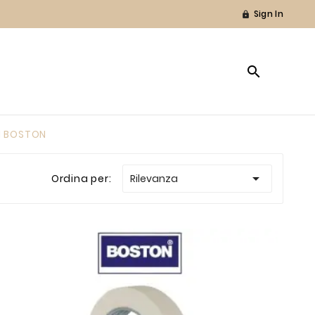
Sign In


I BOSTON

Ordina per:
Rilevanza