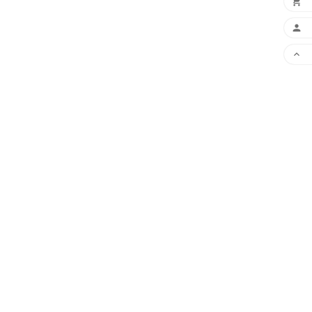


