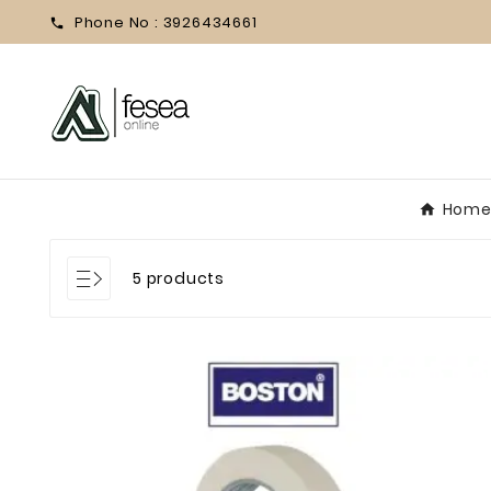
Phone No :
3926434661

Hom
5 products