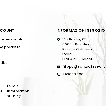
CCOUNT
INFORMAZIONI NEGOZIO
ni personali
Via Bosco, 65
location_on
89034 Bovalino
ne prodotto
Reggio Calabria
Italia
FESEA di F. Jelasi
edito
filippo@ediliziafesea.it
email
3926434661
call
Le mie
ti
informazioni
sul blog