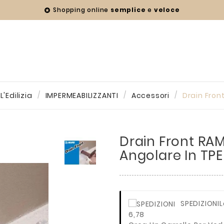
Shopping online
semplice
e
veloce

'Edilizia
IMPERMEABILIZZANTI
Accessori
Drain Fron
Drain Front RA
Angolare In TPE
SPEDIZIONI
L
6,78