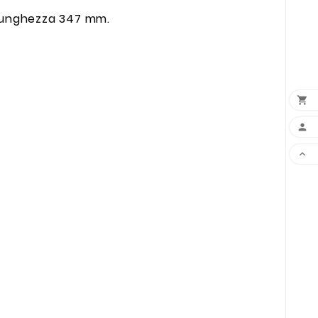
 lunghezza 347 mm.


