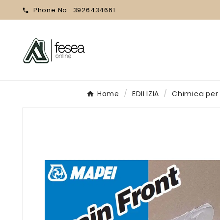
Phone No :
3926434661

Home
EDILIZIA
Chimica per L