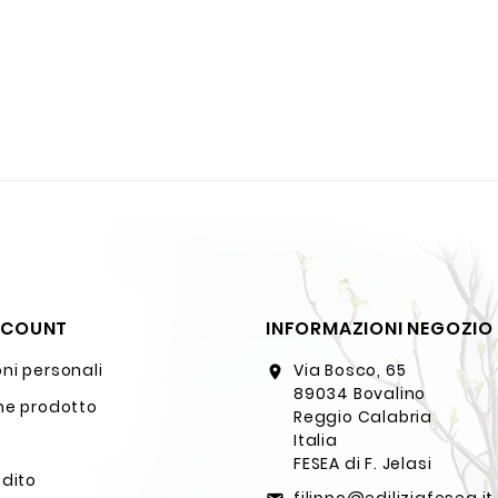
CCOUNT
INFORMAZIONI NEGOZIO
ni personali
Via Bosco, 65
location_on
89034 Bovalino
ne prodotto
Reggio Calabria
Italia
FESEA di F. Jelasi
edito
filippo@ediliziafesea.it