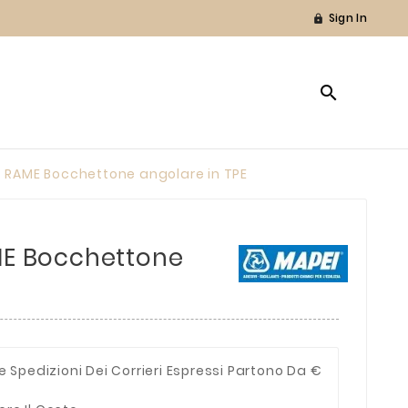
Sign In


t RAME Bocchettone angolare in TPE
ME Bocchettone
e Spedizioni Dei Corrieri Espressi Partono Da €