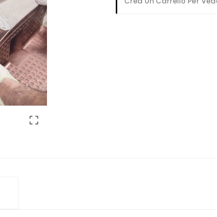
Crea Un Carrello Per Ved
