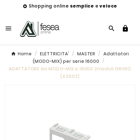
Shopping online
semplice
e
veloce




Home
ELETTRICITA'
MASTER
Adattatori
(MODO-MIX) per serie 16000
ADATTATORE da MODO-MIX a 16000 2moduli GRIGIO
(43002)