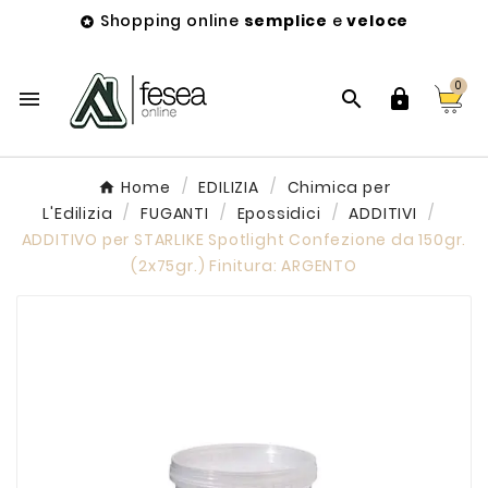
Shopping online
semplice
e
veloce

0



Home
EDILIZIA
Chimica per
L'Edilizia
FUGANTI
Epossidici
ADDITIVI
ADDITIVO per STARLIKE Spotlight Confezione da 150gr.
(2x75gr.) Finitura: ARGENTO