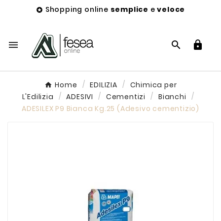
Shopping online
semplice
e
veloce




Home
EDILIZIA
Chimica per
L'Edilizia
ADESIVI
Cementizi
Bianchi
ADESILEX P9 Bianca Kg.25 (Adesivo cementizio)