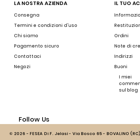
LA NOSTRA AZIENDA
IL TUO A
Consegna
Informazio
Termini e condizioni d'uso
Restituzio
Chi siamo
Ordini
Pagamento sicuro
Note di cr
Contattaci
Indirizzi
Negozi
Buoni
I miei
commen
sul blog
Follow Us
© 2026 - FESEA Di F. Jelasi - Via Bosco 65 - BOVALINO (RC