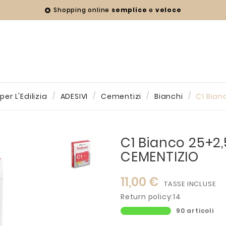
Shopping online
semplice
e
veloce

er L'Edilizia
ADESIVI
Cementizi
Bianchi
C1 Bian
C1 Bianco 25+2
CEMENTIZIO
11,00 €
TASSE INCLUSE
Return policy:14
90 articoli