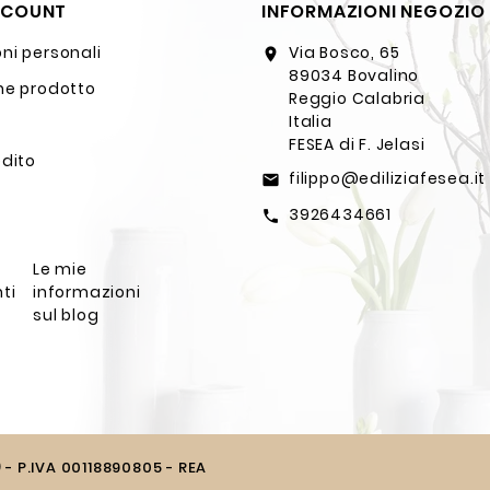
CCOUNT
INFORMAZIONI NEGOZIO
ni personali
Via Bosco, 65
location_on
89034 Bovalino
ne prodotto
Reggio Calabria
Italia
FESEA di F. Jelasi
edito
filippo@ediliziafesea.it
email
3926434661
call
Le mie
ti
informazioni
sul blog
) - P.IVA 00118890805 - REA