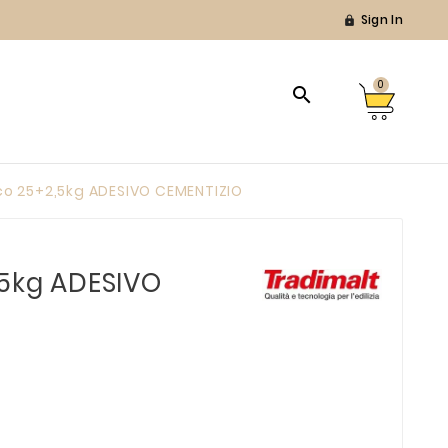
Sign In

0

co 25+2,5kg ADESIVO CEMENTIZIO
,5kg ADESIVO