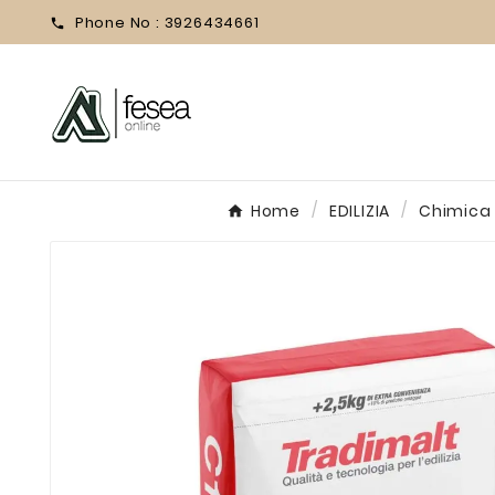
Phone No :
3926434661

Home
EDILIZIA
Chimica p