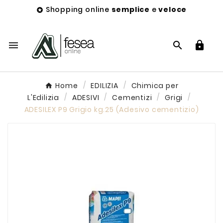
Shopping online
semplice
e
veloce




Home
EDILIZIA
Chimica per
L'Edilizia
ADESIVI
Cementizi
Grigi
ADESILEX P9 Grigio kg.25 (Adesivo cementizio)