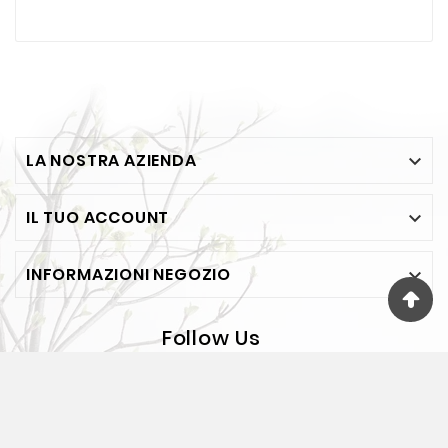
LA NOSTRA AZIENDA

IL TUO ACCOUNT

INFORMAZIONI NEGOZIO

Follow Us
© 2026 - FESEA Di F. Jelasi - Via Bosco 65 - BOVALINO
(RC) - P.IVA 00118890805 - REA RC75381