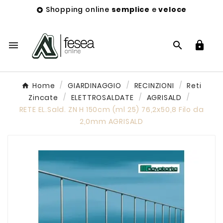
Shopping online
semplice
e
veloce




Home
GIARDINAGGIO
RECINZIONI
Reti
Zincate
ELETTROSALDATE
AGRISALD
RETE EL.Sald. ZN H 150cm (ml 25) 76,2x50,8 Filo da
2,0mm AGRISALD