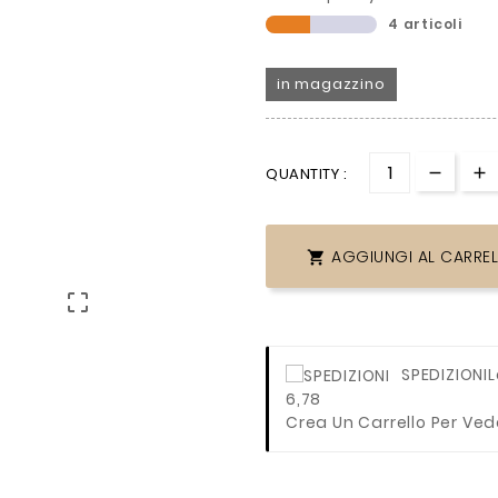
4 articoli
in magazzino
QUANTITY :
AGGIUNGI AL CARRE


SPEDIZIONI
L
6,78
Crea Un Carrello Per Ved