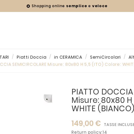
Shopping online
semplice
e
veloce

TARI
Piatti Doccia
in CERAMICA
SemiCircolari
Al
CCIA SEMICIRCOLARE Misure: 80x80 H 5,5 (ITO) Colore: WHIT
PIATTO DOCCIA
Misure: 80x80 H 
WHITE (BIANCO
149,00 €
TASSE INCLUS
Return policy:14