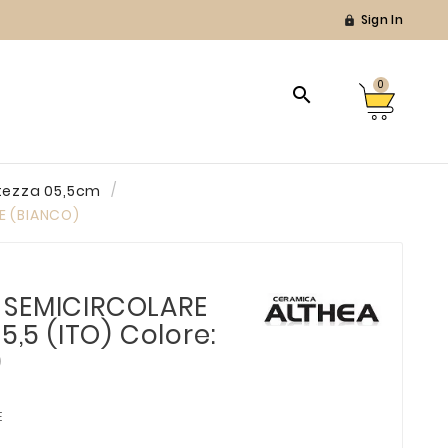
Sign In

0

tezza 05,5cm
E (BIANCO)
 SEMICIRCOLARE
5,5 (ITO) Colore:
)
E