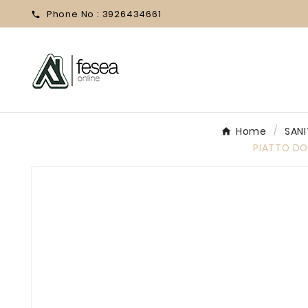
Phone No :
3926434661

Home
SANI
PIATTO DO