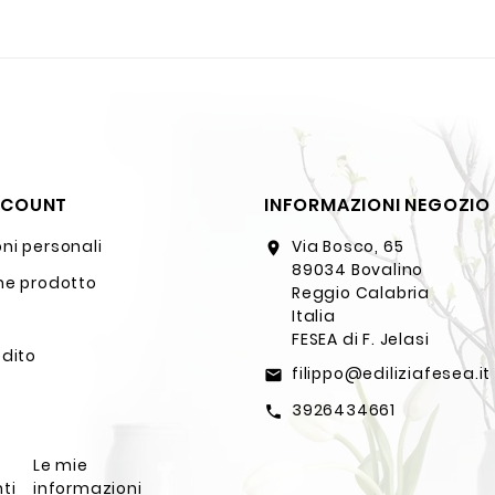
CCOUNT
INFORMAZIONI NEGOZIO
ni personali
Via Bosco, 65
location_on
89034 Bovalino
ne prodotto
Reggio Calabria
Italia
FESEA di F. Jelasi
edito
filippo@ediliziafesea.it
email
3926434661
call
Le mie
ti
informazioni