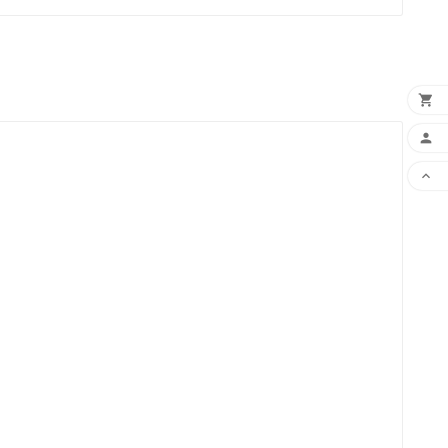


