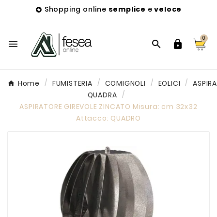
Shopping online
semplice
e
veloce

0



Home
FUMISTERIA
COMIGNOLI
EOLICI
ASPIR
QUADRA
ASPIRATORE GIREVOLE ZINCATO Misura: cm 32x32
Attacco: QUADRO