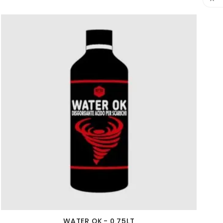

WATER OK - 0,75LT