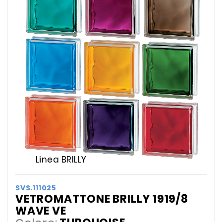
L
i
n
e
a
B
R
I
L
L
Y
SVS.111025
VETROMATTONE BRILLY 1919/8
WAVE VE