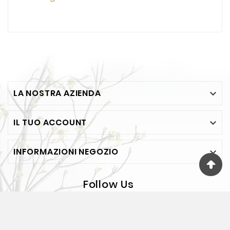
LA NOSTRA AZIENDA

IL TUO ACCOUNT

INFORMAZIONI NEGOZIO

Follow Us
© 2026 - FESEA Di F. Jelasi - Via Bosco 65 - BOVALINO
(RC) - P.IVA 00118890805 - REA RC75381