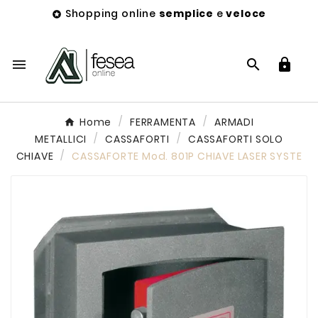
Shopping online
semplice
e
veloce




Home
FERRAMENTA
ARMADI
METALLICI
CASSAFORTI
CASSAFORTI SOLO
CHIAVE
CASSAFORTE Mod. 801P CHIAVE LASER SYSTE