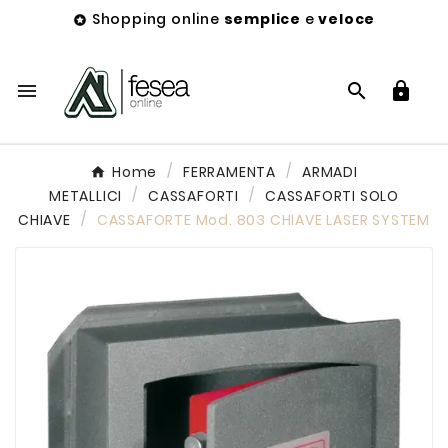
Shopping online
semplice
e
veloce




Home
FERRAMENTA
ARMADI
METALLICI
CASSAFORTI
CASSAFORTI SOLO
CHIAVE
CASSAFORTE Mod. 803 CHIAVE LASER SYSTEM