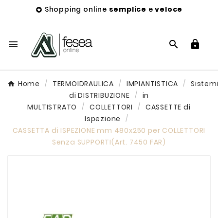
Shopping online
semplice
e
veloce




Home
TERMOIDRAULICA
IMPIANTISTICA
Sistem
di DISTRIBUZIONE
in
MULTISTRATO
COLLETTORI
CASSETTE di
Ispezione
CASSETTA di ISPEZIONE mm 480x250 per COLLETTORI
Senza SUPPORTI(Art. 7450 FAR)