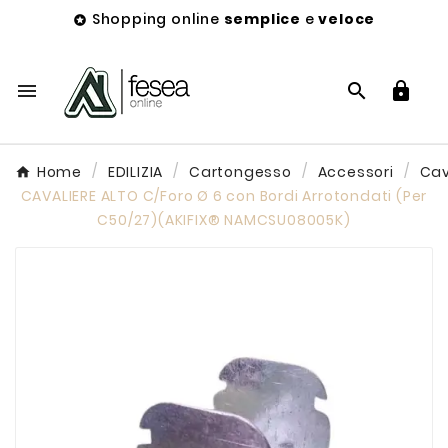
Shopping online
semplice
e
veloce




Home
EDILIZIA
Cartongesso
Accessori
Cav
CAVALIERE ALTO C/Foro Ø 6 con Bordi Arrotondati (Per
C50/27)(AKIFIX® NAMCSU08005K)