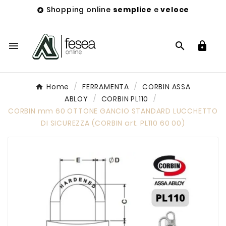
Shopping online
semplice
e
veloce




Home
FERRAMENTA
CORBIN ASSA
ABLOY
CORBIN PL110
CORBIN mm 60 OTTONE GANCIO STANDARD LUCCHETTO
DI SICUREZZA (CORBIN art. PL110 60 00)