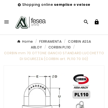
Shopping online
semplice
e
veloce




Home
FERRAMENTA
CORBIN ASSA
ABLOY
CORBIN PL110
CORBIN mm 70 OTTONE GANCIO STANDARD LUCCHETTO
DI SICUREZZA (CORBIN art. PL110 70 00)