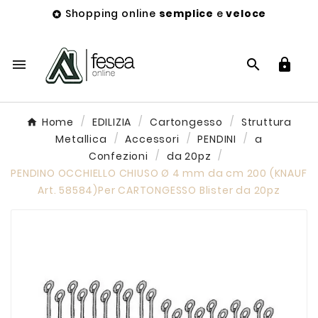
Shopping online
semplice
e
veloce




Home
EDILIZIA
Cartongesso
Struttura
Metallica
Accessori
PENDINI
a
Confezioni
da 20pz
PENDINO OCCHIELLO CHIUSO Ø 4 mm da cm 200 (KNAUF
Art. 58584)Per CARTONGESSO Blister da 20pz