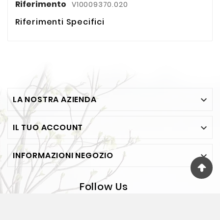
Riferimento
V10009370.020
Riferimenti Specifici
LA NOSTRA AZIENDA

IL TUO ACCOUNT

INFORMAZIONI NEGOZIO

Follow Us
© 2026 - FESEA Di F. Jelasi - Via Bosco 65 - BOVALINO