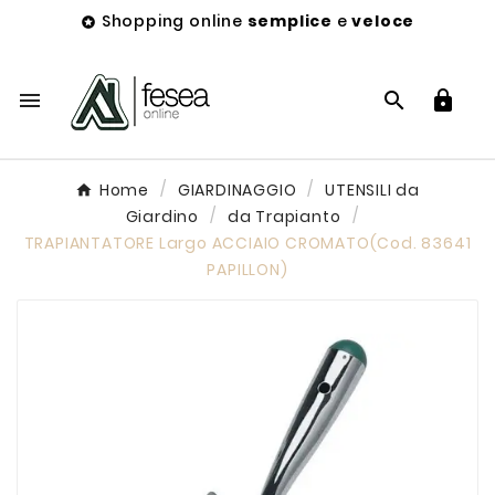
Shopping online
semplice
e
veloce




Home
GIARDINAGGIO
UTENSILI da
Giardino
da Trapianto
TRAPIANTATORE Largo ACCIAIO CROMATO(Cod. 83641
PAPILLON)