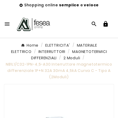
Shopping online
semplice
e
veloce




Home
ELETTRICITA'
MATERIALE
ELETTRICO
INTERRUTTORI
MAGNETOTERMICI
DIFFERENZIALI
2 Moduli
NB1L1/C32-1PN-4,5-A30 Interruttore magnetotermico
differenziale 1P+N 32A 30mA 4,5kA Curva C - Tipo A
(2Moduli)