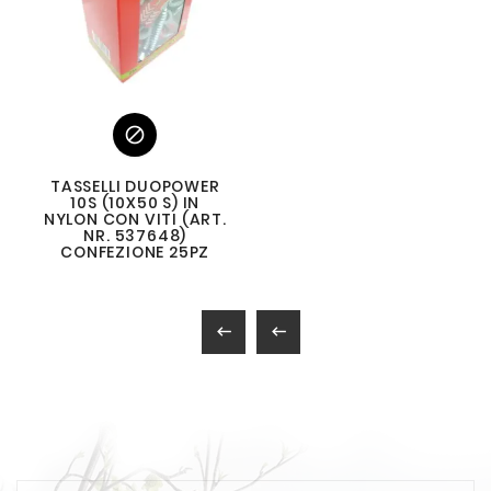

TASSELLI DUOPOWER
10S (10X50 S) IN
NYLON CON VITI (ART.
NR. 537648)
CONFEZIONE 25PZ

