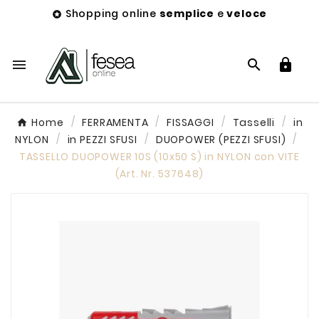
Shopping online
semplice
e
veloce




Home
FERRAMENTA
FISSAGGI
Tasselli
in
NYLON
in PEZZI SFUSI
DUOPOWER (PEZZI SFUSI)
TASSELLO DUOPOWER 10S (10x50 S) in NYLON con VITE
(Art. Nr. 537648)