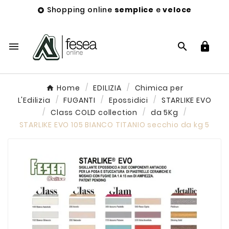
Shopping online
semplice
e
veloce




Home
EDILIZIA
Chimica per
L'Edilizia
FUGANTI
Epossidici
STARLIKE EVO
Class COLD collection
da 5Kg
STARLIKE EVO 105 BIANCO TITANIO secchio da kg 5