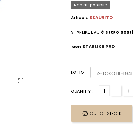
Non disponibile
Articolo
ESAURITO
STARLIKE EVO
è stato sost
con
STARLIKE PRO
LOTTO

QUANTITY :

OUT OF STOCK