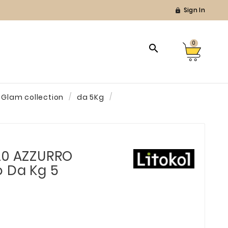
Sign In

0

Glam collection
da 5Kg
20 AZZURRO
o Da Kg 5