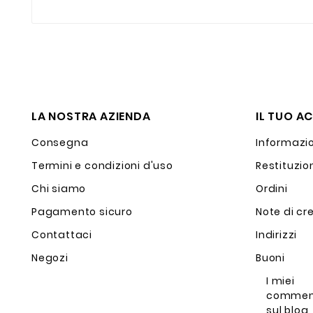
LA NOSTRA AZIENDA
IL TUO A
Consegna
Informazio
Termini e condizioni d'uso
Restituzio
Chi siamo
Ordini
Pagamento sicuro
Note di cr
Contattaci
Indirizzi
Negozi
Buoni
I miei
commen
sul blog