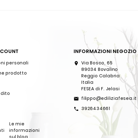
CCOUNT
INFORMAZIONI NEGOZIO
ni personali
Via Bosco, 65
location_on
89034 Bovalino
ne prodotto
Reggio Calabria
Italia
FESEA di F. Jelasi
edito
filippo@ediliziafesea.it
email
3926434661
call
Le mie
ti
informazioni
sul blog