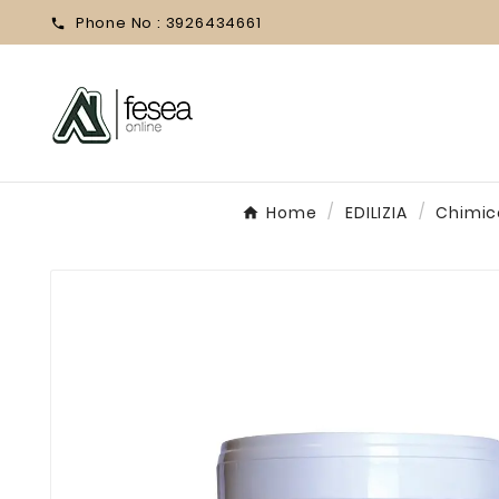
Phone No :
3926434661

Home
EDILIZIA
Chimica