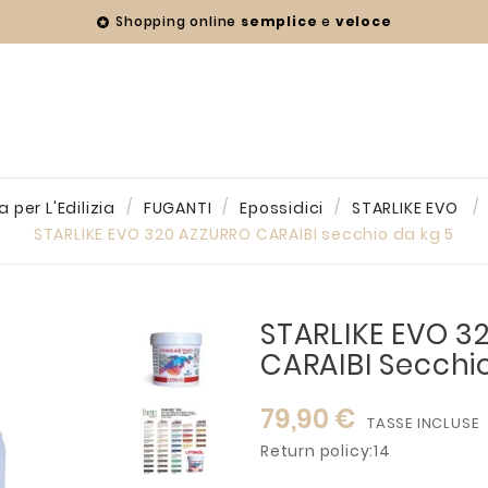
Shopping online
semplice
e
veloce

 per L'Edilizia
FUGANTI
Epossidici
STARLIKE EVO
STARLIKE EVO 320 AZZURRO CARAIBI secchio da kg 5
STARLIKE EVO 3
CARAIBI Secchi
79,90 €
TASSE INCLUSE
Return policy:14