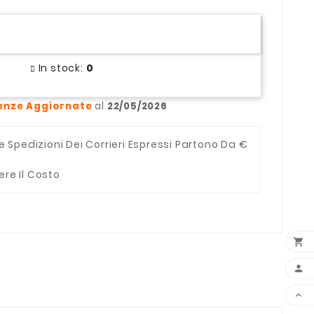
In stock:
0
enze Aggiornate
al
22/05/2026
e Spedizioni Dei Corrieri Espressi Partono Da €
ere Il Costo


