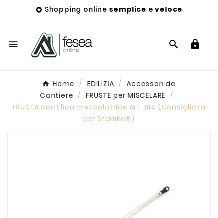
Shopping online
semplice
e
veloce




Home
EDILIZIA
Accessori da
Cantiere
FRUSTE per MISCELARE
FRUSTA con Elica mescolatrice Art. 914 (Consigliata
per Starlike®)