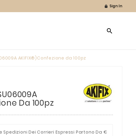
Sign In


06009A AKIFIX®)Confezione da 100pz
SU06009A
ione Da 100pz
e Spedizioni Dei Corrieri Espressi Partono Da €