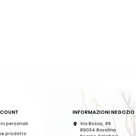
CCOUNT
INFORMAZIONI NEGOZIO
ni personali
Via Bosco, 65
location_on
89034 Bovalino
ne prodotto