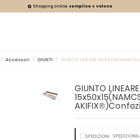
Shopping online
semplice
e
veloce

Accessori
GIUNTI
GIUNTO LINEARE 15x50x15(NAMCSU
GIUNTO LINEARE
15x50x15(NAMC
AKIFIX®)Confez
SPEDIZIONI
L