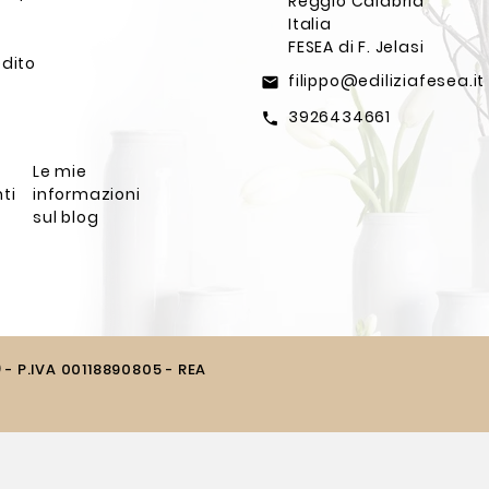
Reggio Calabria
Italia
FESEA di F. Jelasi
edito
filippo@ediliziafesea.it
email
3926434661
call
Le mie
ti
informazioni
sul blog
) - P.IVA 00118890805 - REA