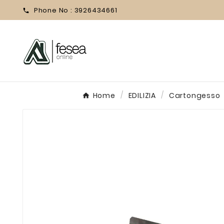
Phone No :
3926434661

Home
EDILIZIA
Cartongesso