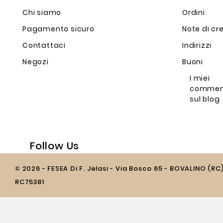
Chi siamo
Ordini
Pagamento sicuro
Note di cr
Contattaci
Indirizzi
Negozi
Buoni
I miei
commen
sul blog
Follow Us
© 2026 - FESEA Di F. Jelasi - Via Bosco 65 - BOVALINO (RC
RC75381