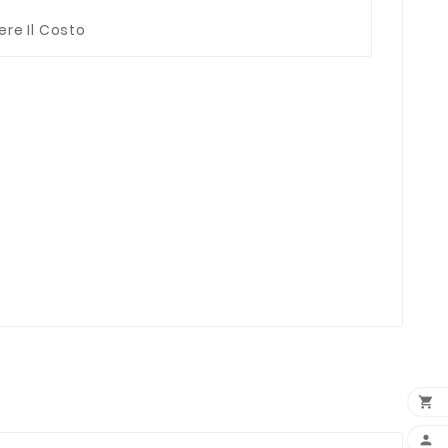
ere Il Costo

