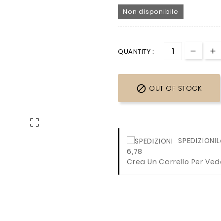
Non disponibile
QUANTITY :

OUT OF STOCK

SPEDIZIONI
L
6,78
Crea Un Carrello Per Ved