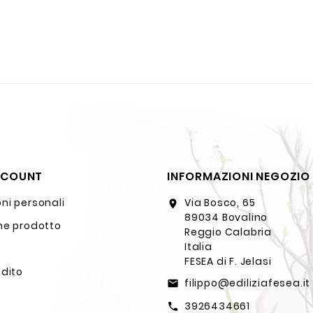
CCOUNT
INFORMAZIONI NEGOZIO
ni personali
Via Bosco, 65
location_on
89034 Bovalino
ne prodotto
Reggio Calabria
Italia
FESEA di F. Jelasi
edito
filippo@ediliziafesea.it
email
3926434661
call