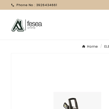
Phone No :
3926434661

Home
EL