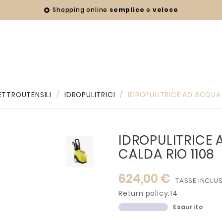
Shopping online
semplice
e
veloce

ETTROUTENSILI
IDROPULITRICI
IDROPULITRICE AD ACQUA 
IDROPULITRICE
CALDA RIO 1108
624,00 €
TASSE INCLU
Return policy:14
Esaurito