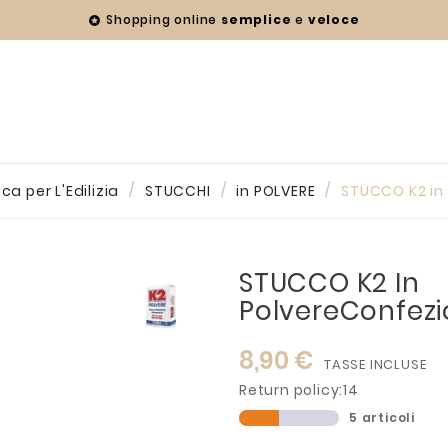
Shopping online
semplice
e
veloce

ca per L'Edilizia
STUCCHI
in POLVERE
STUCCO K2 in
STUCCO K2 In
PolvereConfezi
8,90 €
TASSE INCLUSE
Return policy:14
5 articoli