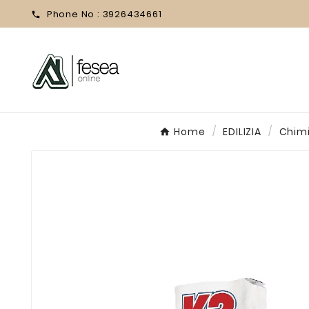
Phone No :
3926434661

Home
EDILIZIA
Chimi