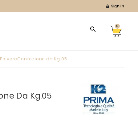
Sign In

0

 PolvereConfezione da Kg.05
one Da Kg.05