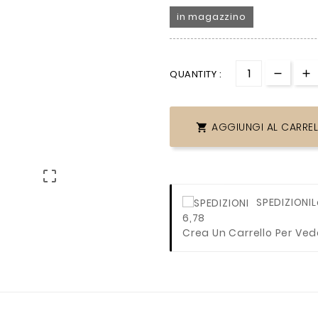
in magazzino
QUANTITY :
AGGIUNGI AL CARRE


SPEDIZIONI
L
6,78
Crea Un Carrello Per Ved