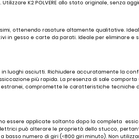
a. Utilizzare K2 POLVERE allo stato originale, senza agg
ssimi, ottenendo rasature altamente qualitative. Ideal
ivi in gesso e carte da parati. Ideale per eliminare e
, in luoghi asciutti. Richiudere accuratamente la conf
iccazione più rapida. La presenza di sale comporta un
i estranei, compromette le caratteristiche tecniche d
vono essere applicate soltanto dopo la completa essi
ttrici può alterare le proprietà dello stucco, pertant
 a basso numero di giri (<800 giri minuto). Non utili