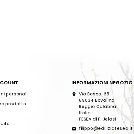
CCOUNT
INFORMAZIONI NEGOZIO
ni personali
Via Bosco, 65
location_on
89034 Bovalino
ne prodotto
Reggio Calabria
Italia
FESEA di F. Jelasi
edito
filippo@ediliziafesea.it
email