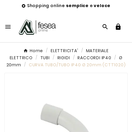
Shopping online
semplice
e
veloce




Home
ELETTRICITA'
MATERIALE
ELETTRICO
TUBI
RIGIDI
RACCORDI IP40
Ø
20mm
CURVA TUBO/TUBO IP40 Ø 20mm (CTT1020)