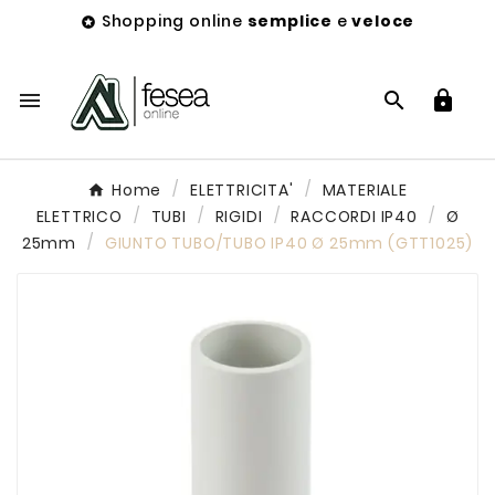
Shopping online
semplice
e
veloce




Home
ELETTRICITA'
MATERIALE
ELETTRICO
TUBI
RIGIDI
RACCORDI IP40
Ø
25mm
GIUNTO TUBO/TUBO IP40 Ø 25mm (GTT1025)