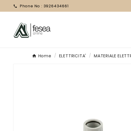
Phone No :
3926434661

Home
ELETTRICITA'
MATERIALE ELETT