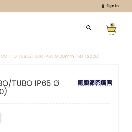
Sign In

0

ICOTTO TUBO/TUBO IP65 Ø 20mm (MTT2020)
O/TUBO IP65 Ø
0)