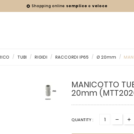
Shopping online
semplice
e
veloce

RICO
TUBI
RIGIDI
RACCORDI IP65
Ø 20mm
MAN
MANICOTTO TUB
20mm (MTT202
QUANTITY :