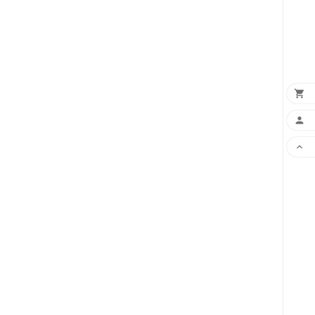


