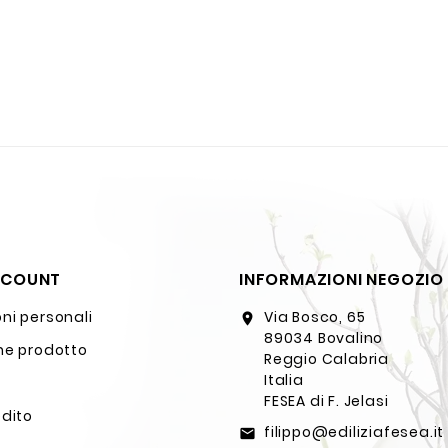
CCOUNT
INFORMAZIONI NEGOZIO
ni personali
Via Bosco, 65
location_on
89034 Bovalino
ne prodotto
Reggio Calabria
Italia
FESEA di F. Jelasi
edito
filippo@ediliziafesea.it
email