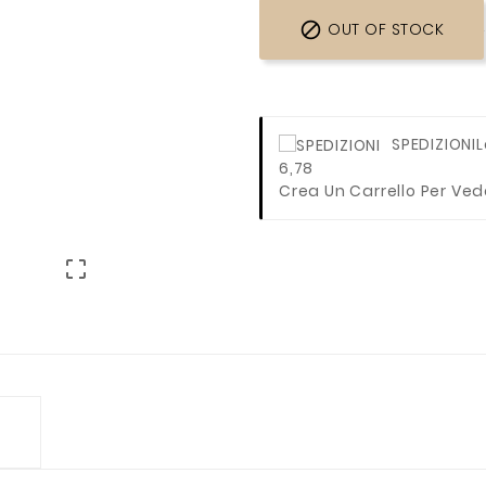

OUT OF STOCK
SPEDIZIONI
L
6,78
Crea Un Carrello Per Ved
