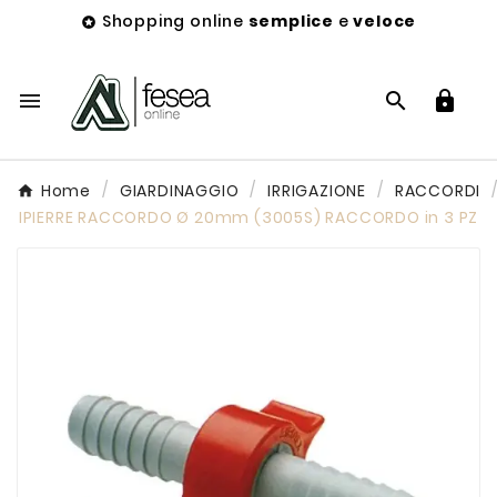
Shopping online
semplice
e
veloce




Home
GIARDINAGGIO
IRRIGAZIONE
RACCORDI
IPIERRE RACCORDO Ø 20mm (3005S) RACCORDO in 3 PZ