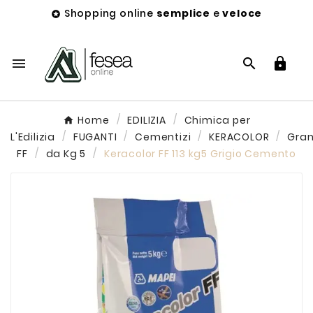
Shopping online
semplice
e
veloce




Home
EDILIZIA
Chimica per
L'Edilizia
FUGANTI
Cementizi
KERACOLOR
Gra
FF
da Kg 5
Keracolor FF 113 kg5 Grigio Cemento