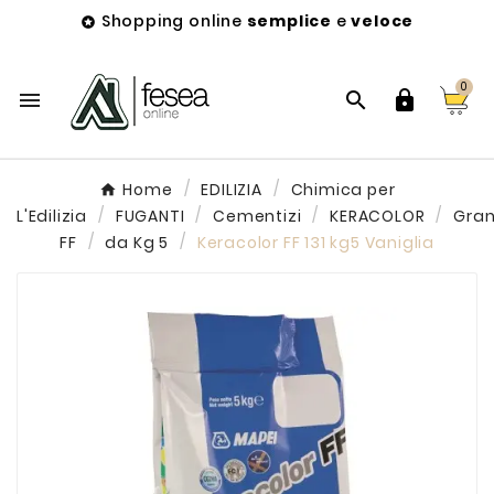
Shopping online
semplice
e
veloce

0



Home
EDILIZIA
Chimica per
L'Edilizia
FUGANTI
Cementizi
KERACOLOR
Gra
FF
da Kg 5
Keracolor FF 131 kg5 Vaniglia