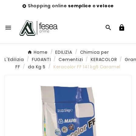
Shopping online
semplice
e
veloce




Home
EDILIZIA
Chimica per
L'Edilizia
FUGANTI
Cementizi
KERACOLOR
Gra
FF
da Kg 5
Keracolor FF 141 kg5 Caramel