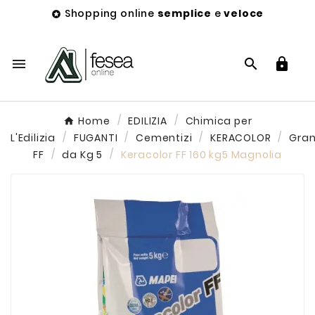
Shopping online
semplice
e
veloce




Home
EDILIZIA
Chimica per
L'Edilizia
FUGANTI
Cementizi
KERACOLOR
Gra
FF
da Kg 5
Keracolor FF 160 kg5 Magnolia