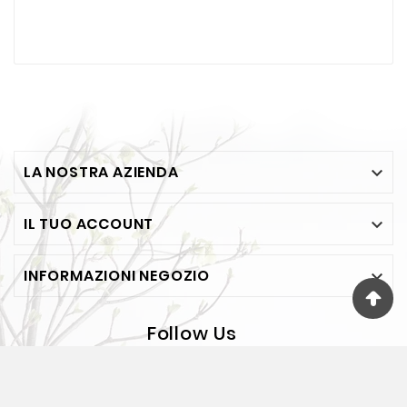
LA NOSTRA AZIENDA

IL TUO ACCOUNT

INFORMAZIONI NEGOZIO

Follow Us
© 2026 - FESEA Di F. Jelasi - Via Bosco 65 - BOVALINO
(RC) - P.IVA 00118890805 - REA RC75381