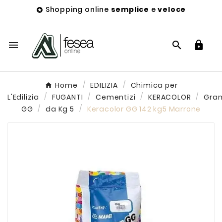
Shopping online
semplice
e
veloce




Home
EDILIZIA
Chimica per
L'Edilizia
FUGANTI
Cementizi
KERACOLOR
Gra
GG
da Kg 5
Keracolor GG 142 kg5 Marrone