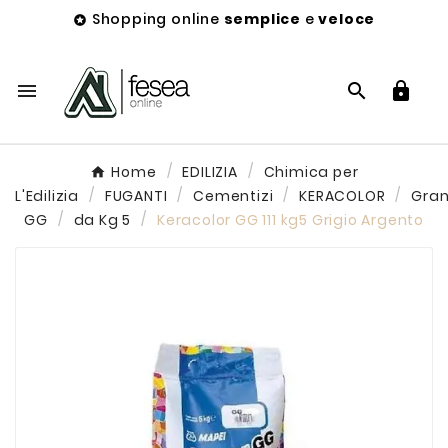
Shopping online
semplice
e
veloce




Home
EDILIZIA
Chimica per
L'Edilizia
FUGANTI
Cementizi
KERACOLOR
Gra
GG
da Kg 5
Keracolor GG 111 kg5 Grigio Argento