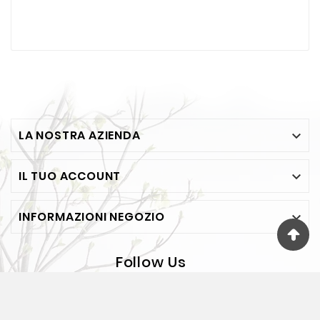
LA NOSTRA AZIENDA

IL TUO ACCOUNT

INFORMAZIONI NEGOZIO

Follow Us
© 2026 - FESEA Di F. Jelasi - Via Bosco 65 - BOVALINO
(RC) - P.IVA 00118890805 - REA RC75381