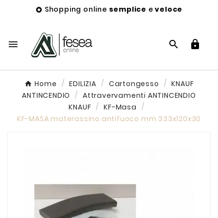
Shopping online
semplice
e
veloce




Home
EDILIZIA
Cartongesso
KNAUF
ANTINCENDIO
Attravervamenti ANTINCENDIO
KNAUF
KF-Masa
KF-MASA materassino antifuoco mm 333x120x30