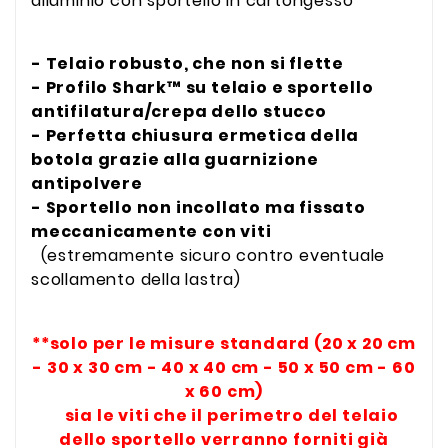
alluminio con sportello in cartongesso
- Telaio robusto, che non si flette
- Profilo Shark™ su telaio e sportello
antifilatura/crepa dello stucco
- Perfetta chiusura ermetica della
botola grazie alla guarnizione
antipolvere
- Sportello non incollato ma fissato
meccanicamente con viti
(estremamente sicuro contro eventuale
scollamento della lastra)
**solo per le misure standard (20 x 20 cm
- 30 x 30 cm - 40 x 40 cm - 50 x 50 cm - 60
x 60 cm)
sia le viti che il perimetro del telaio
dello sportello verranno forniti già