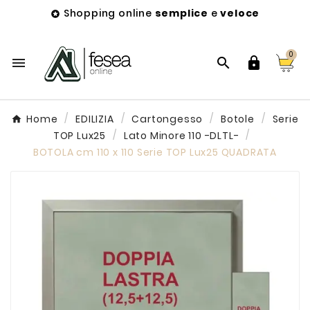
Shopping online
semplice
e
veloce

0



Home
EDILIZIA
Cartongesso
Botole
Serie
TOP Lux25
Lato Minore 110 -DLTL-
BOTOLA cm 110 x 110 Serie TOP Lux25 QUADRATA