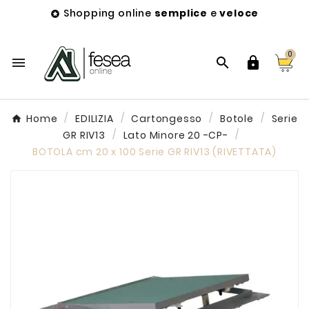
Shopping online
semplice
e
veloce

0



Home
EDILIZIA
Cartongesso
Botole
Serie
GR RIV13
Lato Minore 20 -CP-
BOTOLA cm 20 x 100 Serie GR RIV13 (RIVETTATA)