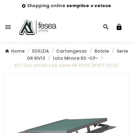
Shopping online
semplice
e
veloce




Home
EDILIZIA
Cartongesso
Botole
Serie
GR RIV13
Lato Minore 50 -CP-
BOTOLA cm 50 x 60 Serie GR RIV13 (RIVETTATA)