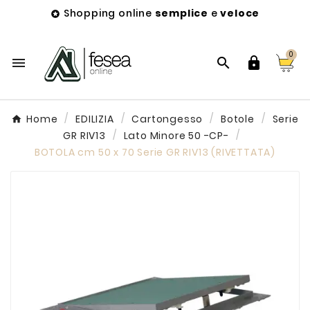
Shopping online
semplice
e
veloce

0



Home
EDILIZIA
Cartongesso
Botole
Serie
GR RIV13
Lato Minore 50 -CP-
BOTOLA cm 50 x 70 Serie GR RIV13 (RIVETTATA)